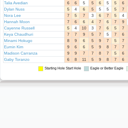
Talia Avedian
6
6
5
5
6
5
5
6
Dylan Nuss
5
4
6
5
5
5
5
7
Nora Lee
7
5
7
3
6
7
5
4
Hannah Moon
7
6
6
4
7
6
7
9
Cayenne Russell
5
4
10
3
7
6
5
7
Keya Chaudhuri
7
7
9
5
7
5
7
6
Minami Hokugo
8
9
6
5
9
7
5
7
Eumin Kim
9
6
6
5
9
8
7
7
Madison Carranza
9
9
7
7
8
7
5
6
Gaby Toranzo
6
8
11
5
9
8
7
6
Starting Hole
Start Hole
Eagle or Better
Eagle