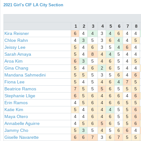
2021 Girl's CIF LA City Section
1
2
3
4
5
6
7
8
Kira Reisner
6
4
4
3
4
6
4
4
Chloe Rahn
4
3
5
3
6
4
4
5
Jeissy Lee
5
4
6
3
5
4
6
4
Sarah Amaya
5
4
8
4
4
5
4
4
Aroa Kim
6
3
5
4
6
5
4
5
Gina Chang
5
4
6
2
6
5
4
4
Mandana Sahmedini
5
5
5
3
5
6
4
6
Fiona Lee
5
4
5
4
6
4
7
5
Beatrice Ramos
7
5
5
5
6
5
5
5
Stephanie Llige
6
5
6
4
6
6
4
6
Erin Ramos
4
5
6
4
6
6
5
5
Katie Kim
5
4
6
4
4
5
5
6
Maya Otero
4
4
6
4
6
5
5
6
Annabelle Aguirre
4
5
6
5
6
5
5
6
Jammy Cho
5
3
5
4
5
6
6
4
Giselle Navarette
6
6
7
3
6
7
5
5